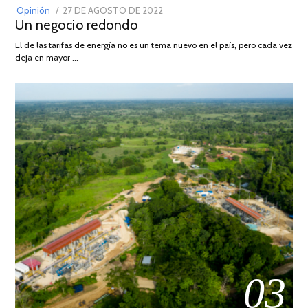
POSTED
Opinión
27 DE AGOSTO DE 2022
30
Un negocio redondo
ON
DE
AGOSTO
El de las tarifas de energía no es un tema nuevo en el país, pero cada vez
DE
deja en mayor …
2022
03