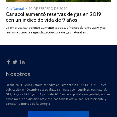
POSTED
Gas Natural
20 DE FEBRERO DE 2020
10
Canacol aumentó reservas de gas en 2019,
ON
DE
con un índice de vida de 9 años
JULIO
DE
La empresa canadiense aumentó todos sus índices durante 2019 y se
2025
reafirma como la segunda productora de gas natural en …
Nosotros
Desde 2014, Grupo Comunicar edita anualmente la GUÍA DEL GAS, única
publicación en Colombia especializada en gases combustibles: gas natural,
GLP, biogás e hidrógeno. A partir de 2018 nace el portal www.guiadelgas.com
como medio de difusión noticioso, con toda la actualidad del fascinante y
cambiante mundo de la energía.