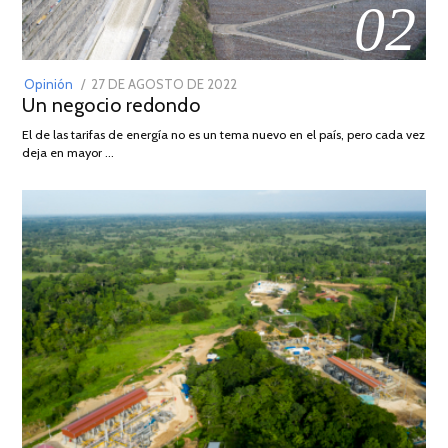
02
POSTED
Opinión
27 DE AGOSTO DE 2022
30
Un negocio redondo
ON
DE
AGOSTO
El de las tarifas de energía no es un tema nuevo en el país, pero cada vez
DE
deja en mayor …
2022