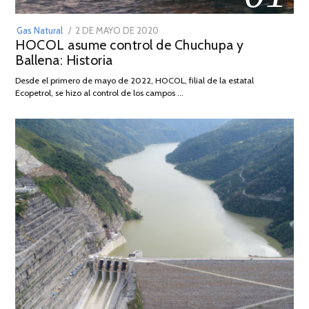
POSTED
Gas Natural
2 DE MAYO DE 2020
16
HOCOL asume control de Chuchupa y
ON
DE
Ballena: Historia
FEBRERO
DE
Desde el primero de mayo de 2022, HOCOL, filial de la estatal
2026
Ecopetrol, se hizo al control de los campos …