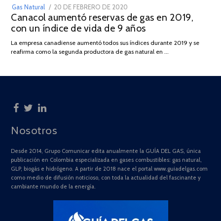
POSTED
Gas Natural
20 DE FEBRERO DE 2020
10
Canacol aumentó reservas de gas en 2019,
ON
DE
con un índice de vida de 9 años
JULIO
DE
La empresa canadiense aumentó todos sus índices durante 2019 y se
2025
reafirma como la segunda productora de gas natural en …
Nosotros
Desde 2014, Grupo Comunicar edita anualmente la GUÍA DEL GAS, única
publicación en Colombia especializada en gases combustibles: gas natural,
GLP, biogás e hidrógeno. A partir de 2018 nace el portal www.guiadelgas.com
como medio de difusión noticioso, con toda la actualidad del fascinante y
cambiante mundo de la energía.