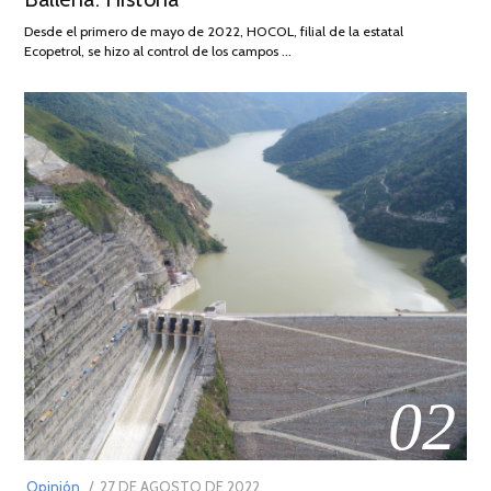
DE
Desde el primero de mayo de 2022, HOCOL, filial de la estatal
2026
Ecopetrol, se hizo al control de los campos …
02
POSTED
Opinión
27 DE AGOSTO DE 2022
30