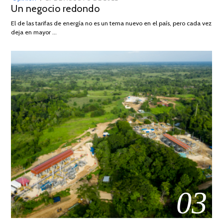
Un negocio redondo
ON
DE
AGOSTO
El de las tarifas de energía no es un tema nuevo en el país, pero cada vez
DE
deja en mayor …
2022
03