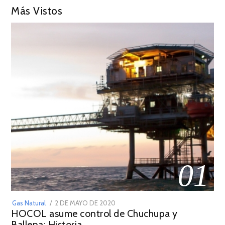
Más Vistos
01
POSTED
Gas Natural
2 DE MAYO DE 2020
16
HOCOL asume control de Chuchupa y
ON
DE
Ballena: Historia
FEBRERO