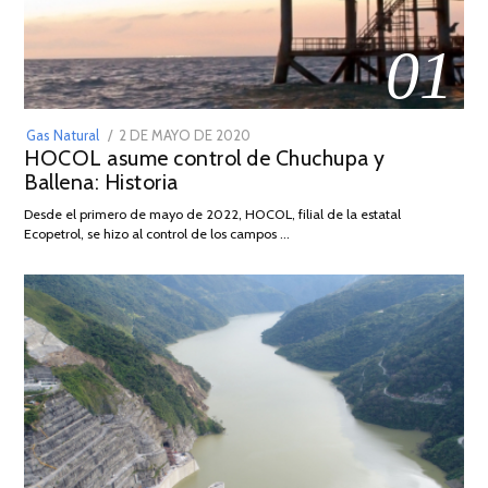
01
POSTED
Gas Natural
2 DE MAYO DE 2020
16
HOCOL asume control de Chuchupa y
ON
DE
Ballena: Historia
FEBRERO
DE
Desde el primero de mayo de 2022, HOCOL, filial de la estatal
2026
Ecopetrol, se hizo al control de los campos …