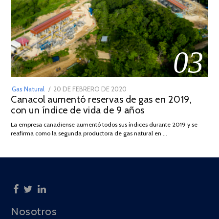
03
POSTED
Gas Natural
20 DE FEBRERO DE 2020
10
Canacol aumentó reservas de gas en 2019,
ON
DE
con un índice de vida de 9 años
JULIO
DE
La empresa canadiense aumentó todos sus índices durante 2019 y se
2025
reafirma como la segunda productora de gas natural en …
Nosotros