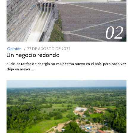
02
POSTED
Opinión
27 DE AGOSTO DE 2022
30
Un negocio redondo
ON
DE
AGOSTO
El de las tarifas de energía no es un tema nuevo en el país, pero cada vez
DE
deja en mayor …
2022