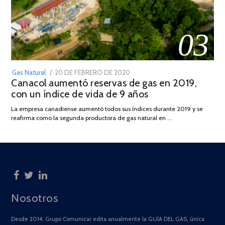
03
POSTED
Gas Natural
20 DE FEBRERO DE 2020
10
Canacol aumentó reservas de gas en 2019,
ON
DE
con un índice de vida de 9 años
JULIO
DE
La empresa canadiense aumentó todos sus índices durante 2019 y se
2025
reafirma como la segunda productora de gas natural en …
Nosotros
Desde 2014, Grupo Comunicar edita anualmente la GUÍA DEL GAS, única