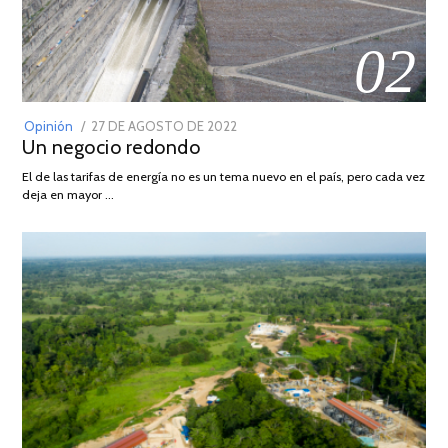
02
POSTED
Opinión
27 DE AGOSTO DE 2022
30
Un negocio redondo
ON
DE
AGOSTO
El de las tarifas de energía no es un tema nuevo en el país, pero cada vez
DE
deja en mayor …
2022