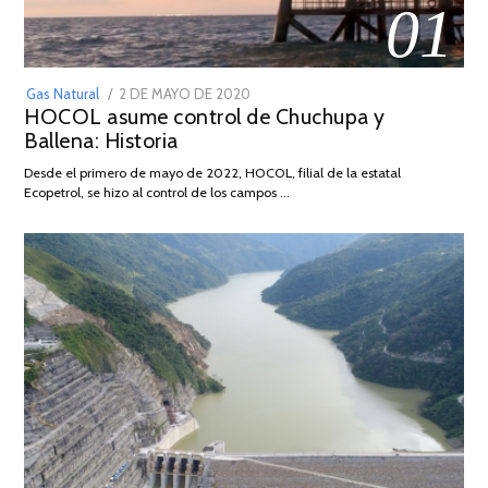
01
POSTED
Gas Natural
2 DE MAYO DE 2020
16
HOCOL asume control de Chuchupa y
ON
DE
Ballena: Historia
FEBRERO
DE
Desde el primero de mayo de 2022, HOCOL, filial de la estatal
2026
Ecopetrol, se hizo al control de los campos …