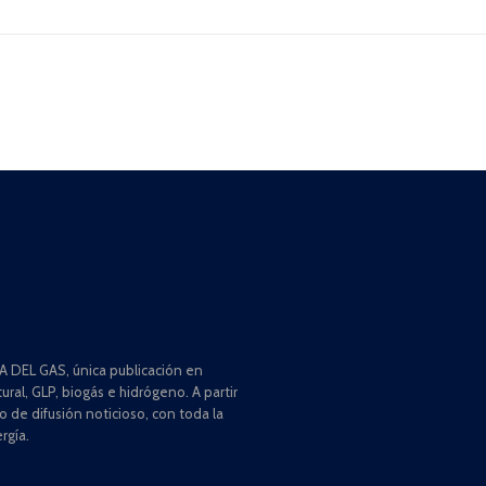
 DEL GAS, única publicación en
ral, GLP, biogás e hidrógeno. A partir
de difusión noticioso, con toda la
rgía.