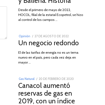
y Ballena: Historia
Desde el primero de mayo de 2022,
HOCOL, filial de la estatal Ecopetrol, se hizo
02
al control de los campos …
POSTED
Opinión
27 DE AGOSTO DE 2022
30
Un negocio redondo
ON
DE
AGOSTO
El de las tarifas de energía no es un tema
DE
nuevo en el país, pero cada vez deja en
2022
03
mayor …
POSTED
Gas Natural
20 DE FEBRERO DE 2020
10
Canacol aumentó
ON
DE
JULIO
reservas de gas en
DE
2019, con un índice
2025