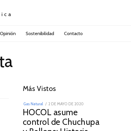
tica
Opinión
Sostenibilidad
Contacto
ta
01
Más Vistos
POSTED
Gas Natural
2 DE MAYO DE 2020
16
HOCOL asume
ON
DE
FEBRERO
control de Chuchupa
DE
2026