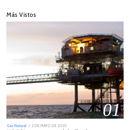
Más Vistos
01
POSTED
Gas Natural
2 DE MAYO DE 2020
16