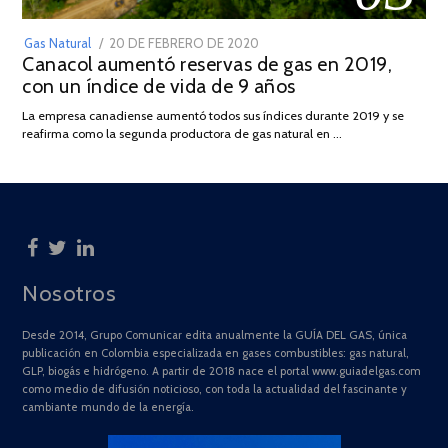
POSTED
Gas Natural
20 DE FEBRERO DE 2020
10
Canacol aumentó reservas de gas en 2019,
ON
DE
con un índice de vida de 9 años
JULIO
DE
La empresa canadiense aumentó todos sus índices durante 2019 y se
2025
reafirma como la segunda productora de gas natural en …
Nosotros
Desde 2014, Grupo Comunicar edita anualmente la GUÍA DEL GAS, única
publicación en Colombia especializada en gases combustibles: gas natural,
GLP, biogás e hidrógeno. A partir de 2018 nace el portal www.guiadelgas.com
como medio de difusión noticioso, con toda la actualidad del fascinante y
cambiante mundo de la energía.