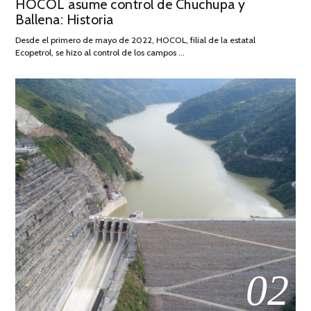
HOCOL asume control de Chuchupa y
ON
DE
Ballena: Historia
FEBRERO
DE
Desde el primero de mayo de 2022, HOCOL, filial de la estatal
2026
Ecopetrol, se hizo al control de los campos …
02