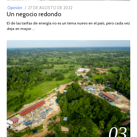
POSTED
Opinión
27 DE AGOSTO DE 2022
30
Un negocio redondo
ON
DE
AGOSTO
El de las tarifas de energía no es un tema nuevo en el país, pero cada vez
DE
deja en mayor …
2022
03