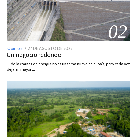
02
POSTED
Opinión
27 DE AGOSTO DE 2022
30
Un negocio redondo
ON
DE
AGOSTO
El de las tarifas de energía no es un tema nuevo en el país, pero cada vez
DE
deja en mayor …
2022