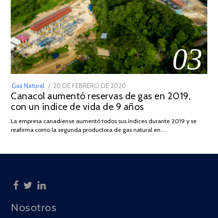
03
POSTED
Gas Natural
20 DE FEBRERO DE 2020
10
Canacol aumentó reservas de gas en 2019,
ON
DE
con un índice de vida de 9 años
JULIO
DE
La empresa canadiense aumentó todos sus índices durante 2019 y se
2025
reafirma como la segunda productora de gas natural en …
Nosotros