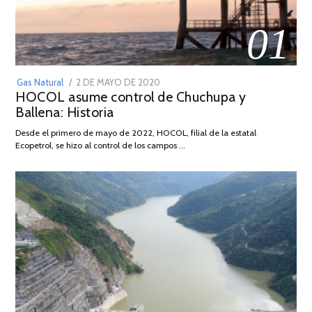
01
POSTED
Gas Natural
2 DE MAYO DE 2020
16
HOCOL asume control de Chuchupa y
ON
DE
Ballena: Historia
FEBRERO
DE
Desde el primero de mayo de 2022, HOCOL, filial de la estatal
2026
Ecopetrol, se hizo al control de los campos …