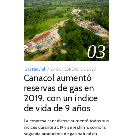
03
POSTED
Gas Natural
20 DE FEBRERO DE 2020
10
Canacol aumentó
ON
DE
JULIO
reservas de gas en
DE
2019, con un índice
2025
de vida de 9 años
La empresa canadiense aumentó todos sus
índices durante 2019 y se reafirma como la
segunda productora de gas natural en …