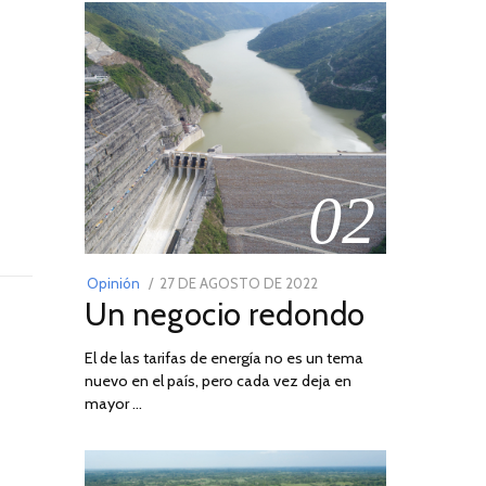
02
POSTED
Opinión
27 DE AGOSTO DE 2022
30
Un negocio redondo
ON
DE
AGOSTO
El de las tarifas de energía no es un tema
DE
nuevo en el país, pero cada vez deja en
2022
mayor …