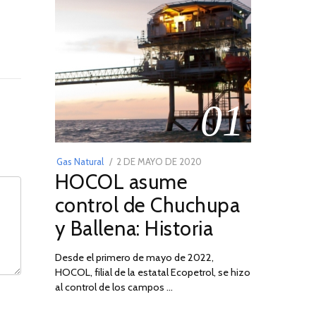
01
POSTED
Gas Natural
2 DE MAYO DE 2020
16
HOCOL asume
ON
DE
FEBRERO
control de Chuchupa
DE
y Ballena: Historia
2026
Desde el primero de mayo de 2022,
HOCOL, filial de la estatal Ecopetrol, se hizo
al control de los campos …