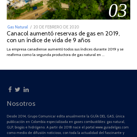
03
POSTED
Gas Natural
20 DE FEBRERO DE 2020
10
Canacol aumentó reservas de gas en 2019,
ON
DE
con un índice de vida de 9 años
JULIO
DE
La empresa canadiense aumentó todos sus índices durante 2019 y se
2025
reafirma como la segunda productora de gas natural en …
Nosotros
Desde 2014, Grupo Comunicar edita anualmente la GUÍA DEL GAS, única
publicación en Colombia especializada en gases combustibles: gas natural,
GLP, biogás e hidrógeno. A partir de 2018 nace el portal www.guiadelgas.com
como medio de difusión noticioso, con toda la actualidad del fascinante y