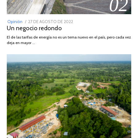
02
POSTED
Opinión
27 DE AGOSTO DE 2022
30
Un negocio redondo
ON
DE
AGOSTO
El de las tarifas de energía no es un tema nuevo en el país, pero cada vez
DE
deja en mayor …
2022