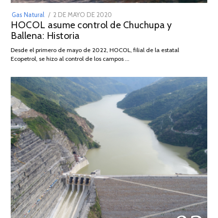
POSTED
Gas Natural
2 DE MAYO DE 2020
16
HOCOL asume control de Chuchupa y
ON
DE
Ballena: Historia
FEBRERO
DE
Desde el primero de mayo de 2022, HOCOL, filial de la estatal
2026
Ecopetrol, se hizo al control de los campos …