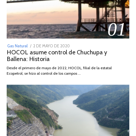
01
POSTED
Gas Natural
2 DE MAYO DE 2020
16
HOCOL asume control de Chuchupa y
ON
DE
Ballena: Historia
FEBRERO
DE
Desde el primero de mayo de 2022, HOCOL, filial de la estatal
2026
Ecopetrol, se hizo al control de los campos …