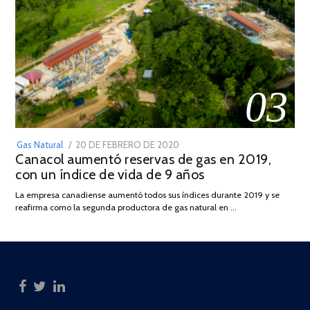
03
POSTED
Gas Natural
20 DE FEBRERO DE 2020
10
Canacol aumentó reservas de gas en 2019,
ON
DE
con un índice de vida de 9 años
JULIO
DE
La empresa canadiense aumentó todos sus índices durante 2019 y se
2025
reafirma como la segunda productora de gas natural en …