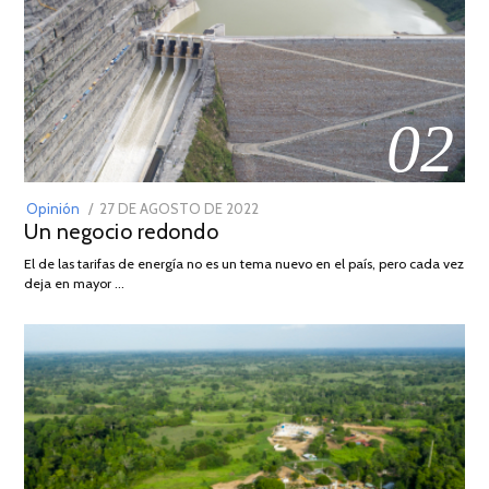
02
POSTED
Opinión
27 DE AGOSTO DE 2022
30
Un negocio redondo
ON
DE
AGOSTO
El de las tarifas de energía no es un tema nuevo en el país, pero cada vez
DE
deja en mayor …
2022