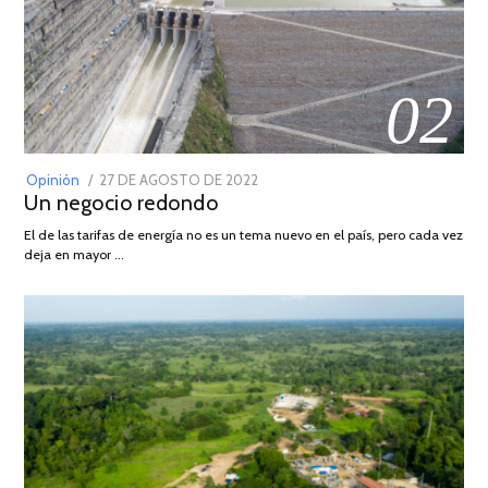
02
POSTED
Opinión
27 DE AGOSTO DE 2022
30
Un negocio redondo
ON
DE
AGOSTO
El de las tarifas de energía no es un tema nuevo en el país, pero cada vez
DE
deja en mayor …
2022