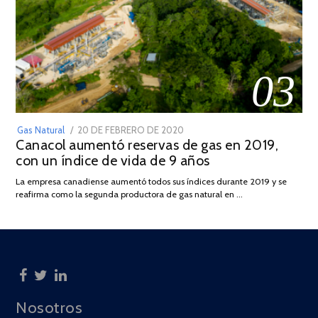
03
POSTED
Gas Natural
20 DE FEBRERO DE 2020
10
Canacol aumentó reservas de gas en 2019,
ON
DE
con un índice de vida de 9 años
JULIO
DE
La empresa canadiense aumentó todos sus índices durante 2019 y se
2025
reafirma como la segunda productora de gas natural en …
Nosotros