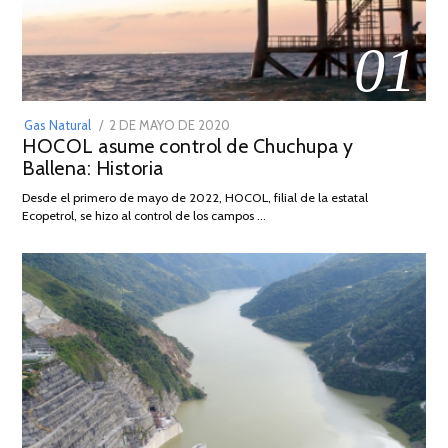
01
POSTED
Gas Natural
2 DE MAYO DE 2020
16
HOCOL asume control de Chuchupa y
ON
DE
Ballena: Historia
FEBRERO
DE
Desde el primero de mayo de 2022, HOCOL, filial de la estatal
2026
Ecopetrol, se hizo al control de los campos …