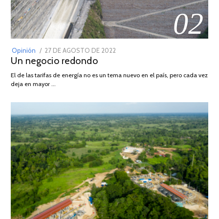
02
POSTED
Opinión
27 DE AGOSTO DE 2022
30
Un negocio redondo
ON
DE
AGOSTO
El de las tarifas de energía no es un tema nuevo en el país, pero cada vez
DE
deja en mayor …
2022