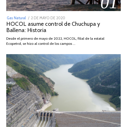
01
POSTED
Gas Natural
2 DE MAYO DE 2020
16
HOCOL asume control de Chuchupa y
ON
DE
Ballena: Historia
FEBRERO
DE
Desde el primero de mayo de 2022, HOCOL, filial de la estatal
2026
Ecopetrol, se hizo al control de los campos …