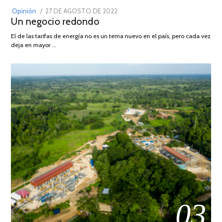
POSTED
Opinión
27 DE AGOSTO DE 2022
30
Un negocio redondo
ON
DE
AGOSTO
El de las tarifas de energía no es un tema nuevo en el país, pero cada vez
DE
deja en mayor …
2022
03