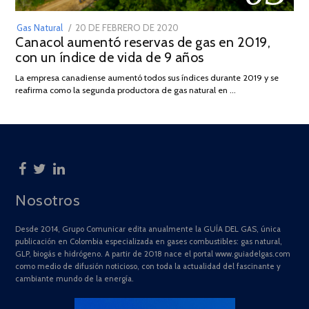
POSTED
Gas Natural
20 DE FEBRERO DE 2020
10
Canacol aumentó reservas de gas en 2019,
ON
DE
con un índice de vida de 9 años
JULIO
DE
La empresa canadiense aumentó todos sus índices durante 2019 y se
2025
reafirma como la segunda productora de gas natural en …
Nosotros
Desde 2014, Grupo Comunicar edita anualmente la GUÍA DEL GAS, única
publicación en Colombia especializada en gases combustibles: gas natural,
GLP, biogás e hidrógeno. A partir de 2018 nace el portal www.guiadelgas.com
como medio de difusión noticioso, con toda la actualidad del fascinante y
cambiante mundo de la energía.