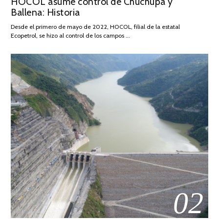
HOCOL asume control de Chuchupa y
ON
DE
Ballena: Historia
FEBRERO
DE
Desde el primero de mayo de 2022, HOCOL, filial de la estatal
2026
Ecopetrol, se hizo al control de los campos …
02