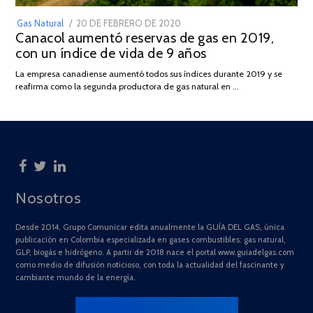
POSTED
Gas Natural
20 DE FEBRERO DE 2020
10
Canacol aumentó reservas de gas en 2019,
ON
DE
con un índice de vida de 9 años
JULIO
DE
La empresa canadiense aumentó todos sus índices durante 2019 y se
2025
reafirma como la segunda productora de gas natural en …
Nosotros
Desde 2014, Grupo Comunicar edita anualmente la GUÍA DEL GAS, única
publicación en Colombia especializada en gases combustibles: gas natural,
GLP, biogás e hidrógeno. A partir de 2018 nace el portal www.guiadelgas.com
como medio de difusión noticioso, con toda la actualidad del fascinante y
cambiante mundo de la energía.