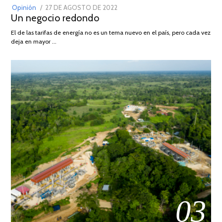
POSTED
Opinión
27 DE AGOSTO DE 2022
30
Un negocio redondo
ON
DE
AGOSTO
El de las tarifas de energía no es un tema nuevo en el país, pero cada vez
DE
deja en mayor …
2022
03