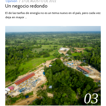
POSTED
Opinión
27 DE AGOSTO DE 2022
30
Un negocio redondo
ON
DE
AGOSTO
El de las tarifas de energía no es un tema nuevo en el país, pero cada vez
DE
deja en mayor …
2022
03