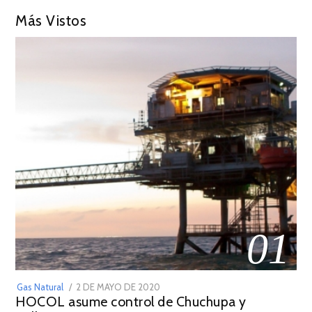
Más Vistos
01
POSTED
Gas Natural
2 DE MAYO DE 2020
16
HOCOL asume control de Chuchupa y
ON
DE