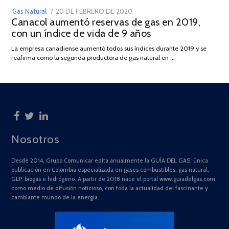
POSTED
Gas Natural
20 DE FEBRERO DE 2020
10
Canacol aumentó reservas de gas en 2019,
ON
DE
con un índice de vida de 9 años
JULIO
DE
La empresa canadiense aumentó todos sus índices durante 2019 y se
2025
reafirma como la segunda productora de gas natural en …
Nosotros
Desde 2014, Grupo Comunicar edita anualmente la GUÍA DEL GAS, única
publicación en Colombia especializada en gases combustibles: gas natural,
GLP, biogás e hidrógeno. A partir de 2018 nace el portal www.guiadelgas.com
como medio de difusión noticioso, con toda la actualidad del fascinante y
cambiante mundo de la energía.