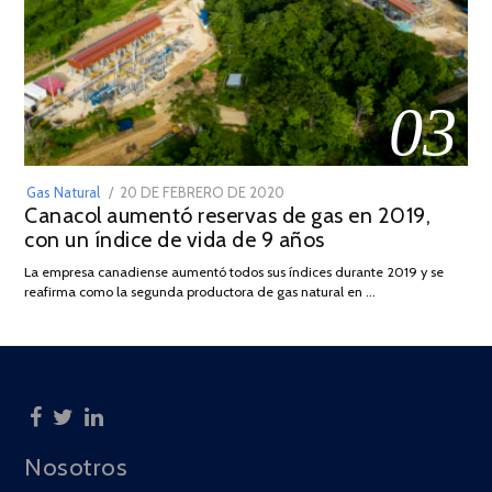
03
POSTED
Gas Natural
20 DE FEBRERO DE 2020
10
Canacol aumentó reservas de gas en 2019,
ON
DE
con un índice de vida de 9 años
JULIO
DE
La empresa canadiense aumentó todos sus índices durante 2019 y se
2025
reafirma como la segunda productora de gas natural en …
Nosotros