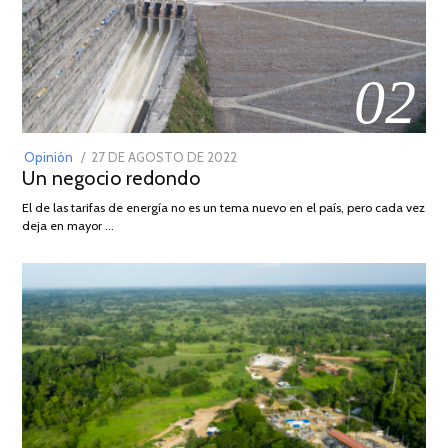
02
POSTED
Opinión
27 DE AGOSTO DE 2022
30
Un negocio redondo
ON
DE
AGOSTO
El de las tarifas de energía no es un tema nuevo en el país, pero cada vez
DE
deja en mayor …
2022