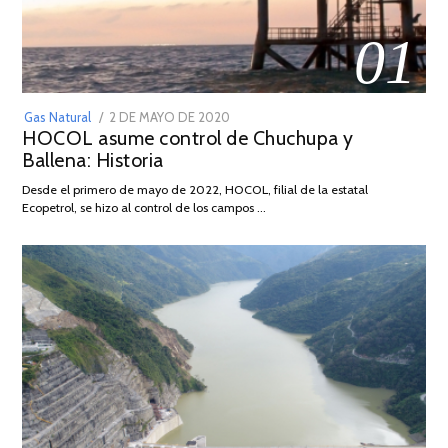
01
POSTED
Gas Natural
2 DE MAYO DE 2020
16
HOCOL asume control de Chuchupa y
ON
DE
Ballena: Historia
FEBRERO
DE
Desde el primero de mayo de 2022, HOCOL, filial de la estatal
2026
Ecopetrol, se hizo al control de los campos …