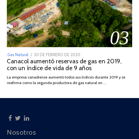
03
POSTED
Gas Natural
20 DE FEBRERO DE 2020
10
Canacol aumentó reservas de gas en 2019,
ON
DE
con un índice de vida de 9 años
JULIO
DE
La empresa canadiense aumentó todos sus índices durante 2019 y se
2025
reafirma como la segunda productora de gas natural en …
Nosotros