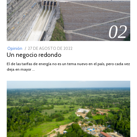
02
POSTED
Opinión
27 DE AGOSTO DE 2022
30
Un negocio redondo
ON
DE
AGOSTO
El de las tarifas de energía no es un tema nuevo en el país, pero cada vez
DE
deja en mayor …
2022