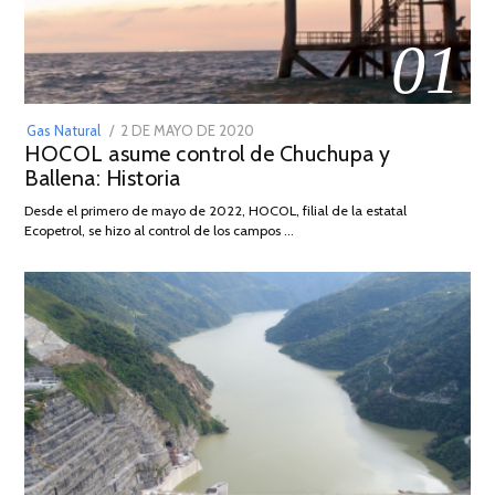
01
POSTED
Gas Natural
2 DE MAYO DE 2020
16
HOCOL asume control de Chuchupa y
ON
DE
Ballena: Historia
FEBRERO
DE
Desde el primero de mayo de 2022, HOCOL, filial de la estatal
2026
Ecopetrol, se hizo al control de los campos …