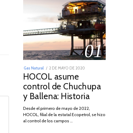
01
POSTED
Gas Natural
2 DE MAYO DE 2020
16
HOCOL asume
ON
DE
FEBRERO
control de Chuchupa
DE
y Ballena: Historia
2026
Desde el primero de mayo de 2022,
HOCOL, filial de la estatal Ecopetrol, se hizo
al control de los campos …