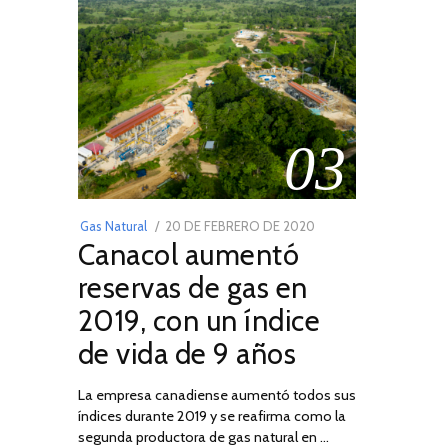
03
POSTED
Gas Natural
20 DE FEBRERO DE 2020
10
Canacol aumentó
ON
DE
JULIO
reservas de gas en
DE
2019, con un índice
2025
de vida de 9 años
La empresa canadiense aumentó todos sus
índices durante 2019 y se reafirma como la
segunda productora de gas natural en …