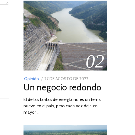
02
POSTED
Opinión
27 DE AGOSTO DE 2022
30
Un negocio redondo
ON
DE
AGOSTO
El de las tarifas de energía no es un tema
DE
nuevo en el país, pero cada vez deja en
2022
mayor …