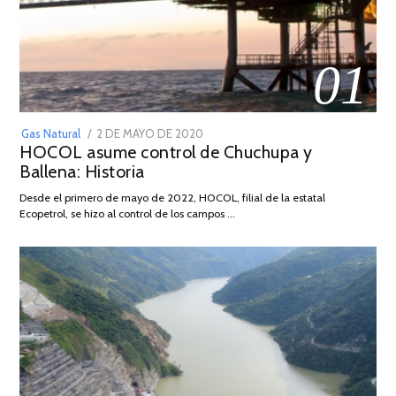
01
POSTED
Gas Natural
2 DE MAYO DE 2020
16
HOCOL asume control de Chuchupa y
ON
DE
Ballena: Historia
FEBRERO
DE
Desde el primero de mayo de 2022, HOCOL, filial de la estatal
2026
Ecopetrol, se hizo al control de los campos …