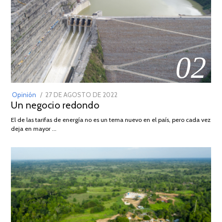
02
POSTED
Opinión
27 DE AGOSTO DE 2022
30
Un negocio redondo
ON
DE
AGOSTO
El de las tarifas de energía no es un tema nuevo en el país, pero cada vez
DE
deja en mayor …
2022