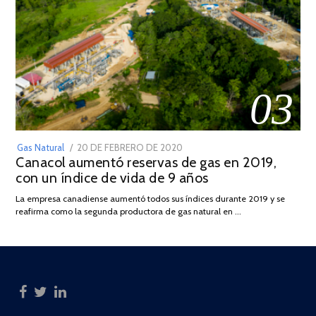
03
POSTED
Gas Natural
20 DE FEBRERO DE 2020
10
Canacol aumentó reservas de gas en 2019,
ON
DE
con un índice de vida de 9 años
JULIO
DE
La empresa canadiense aumentó todos sus índices durante 2019 y se
2025
reafirma como la segunda productora de gas natural en …