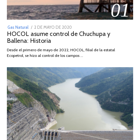
01
POSTED
Gas Natural
2 DE MAYO DE 2020
16
HOCOL asume control de Chuchupa y
ON
DE
Ballena: Historia
FEBRERO
DE
Desde el primero de mayo de 2022, HOCOL, filial de la estatal
2026
Ecopetrol, se hizo al control de los campos …