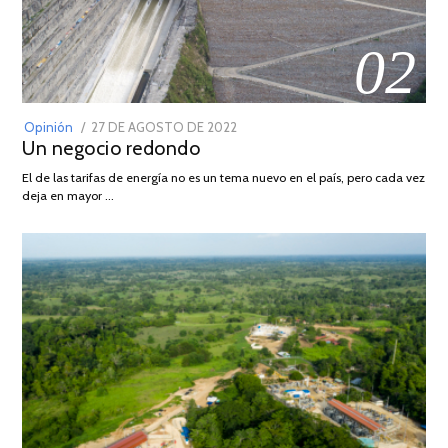
02
POSTED
Opinión
27 DE AGOSTO DE 2022
30
Un negocio redondo
ON
DE
AGOSTO
El de las tarifas de energía no es un tema nuevo en el país, pero cada vez
DE
deja en mayor …
2022