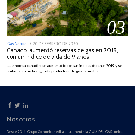
03
POSTED
Gas Natural
20 DE FEBRERO DE 2020
10
Canacol aumentó reservas de gas en 2019,
ON
DE
con un índice de vida de 9 años
JULIO
DE
La empresa canadiense aumentó todos sus índices durante 2019 y se
2025
reafirma como la segunda productora de gas natural en …
Nosotros
Desde 2014, Grupo Comunicar edita anualmente la GUÍA DEL GAS, única