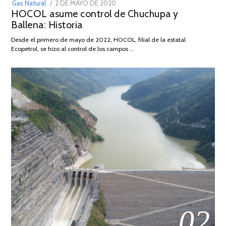
POSTED
Gas Natural
2 DE MAYO DE 2020
16
HOCOL asume control de Chuchupa y
ON
DE
Ballena: Historia
FEBRERO
DE
Desde el primero de mayo de 2022, HOCOL, filial de la estatal
2026
Ecopetrol, se hizo al control de los campos …
02