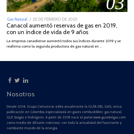
03
POSTED
Gas Natural
20 DE FEBRERO DE 2020
10
Canacol aumentó reservas de gas en 2019,
ON
DE
con un índice de vida de 9 años
JULIO
DE
La empresa canadiense aumentó todos sus índices durante 2019 y se
2025
reafirma como la segunda productora de gas natural en …
Nosotros
Desde 2014, Grupo Comunicar edita anualmente la GUÍA DEL GAS, única
publicación en Colombia especializada en gases combustibles: gas natural,
GLP, biogás e hidrógeno. A partir de 2018 nace el portal www.guiadelgas.com
como medio de difusión noticioso, con toda la actualidad del fascinante y
cambiante mundo de la energía.