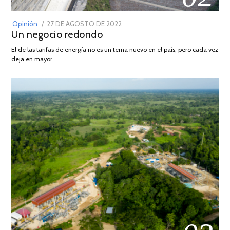
POSTED
Opinión
27 DE AGOSTO DE 2022
30
Un negocio redondo
ON
DE
AGOSTO
El de las tarifas de energía no es un tema nuevo en el país, pero cada vez
DE
deja en mayor …
2022