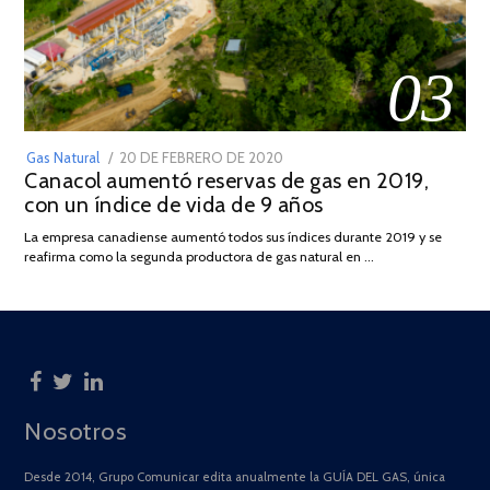
03
POSTED
Gas Natural
20 DE FEBRERO DE 2020
10
Canacol aumentó reservas de gas en 2019,
ON
DE
con un índice de vida de 9 años
JULIO
DE
La empresa canadiense aumentó todos sus índices durante 2019 y se
2025
reafirma como la segunda productora de gas natural en …
Nosotros
Desde 2014, Grupo Comunicar edita anualmente la GUÍA DEL GAS, única