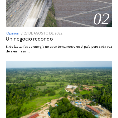
02
POSTED
Opinión
27 DE AGOSTO DE 2022
30
Un negocio redondo
ON
DE
AGOSTO
El de las tarifas de energía no es un tema nuevo en el país, pero cada vez
DE
deja en mayor …
2022