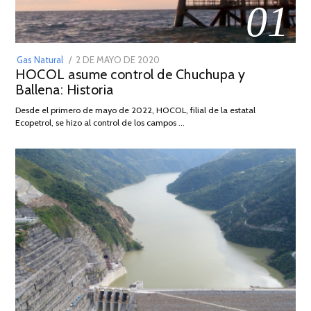
01
POSTED
Gas Natural
2 DE MAYO DE 2020
16
HOCOL asume control de Chuchupa y
ON
DE
Ballena: Historia
FEBRERO
DE
Desde el primero de mayo de 2022, HOCOL, filial de la estatal
2026
Ecopetrol, se hizo al control de los campos …