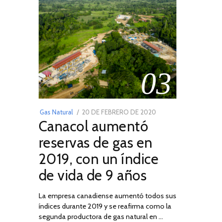
03
POSTED
Gas Natural
20 DE FEBRERO DE 2020
10
Canacol aumentó
ON
DE
JULIO
reservas de gas en
DE
2019, con un índice
2025
de vida de 9 años
La empresa canadiense aumentó todos sus
índices durante 2019 y se reafirma como la
segunda productora de gas natural en …