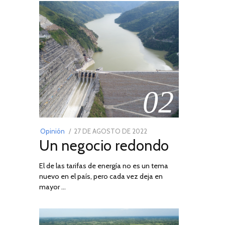
02
POSTED
Opinión
27 DE AGOSTO DE 2022
30
Un negocio redondo
ON
DE
AGOSTO
El de las tarifas de energía no es un tema
DE
nuevo en el país, pero cada vez deja en
2022
mayor …