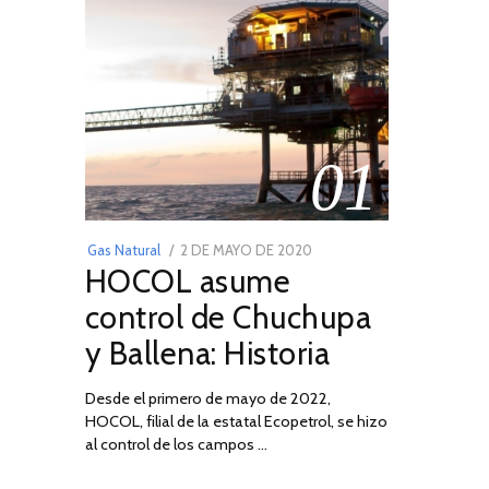
01
POSTED
Gas Natural
2 DE MAYO DE 2020
16
HOCOL asume
ON
DE
FEBRERO
control de Chuchupa
DE
y Ballena: Historia
2026
Desde el primero de mayo de 2022,
HOCOL, filial de la estatal Ecopetrol, se hizo
al control de los campos …