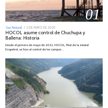
01
POSTED
Gas Natural
2 DE MAYO DE 2020
16
HOCOL asume control de Chuchupa y
ON
DE
Ballena: Historia
FEBRERO
DE
Desde el primero de mayo de 2022, HOCOL, filial de la estatal
2026
Ecopetrol, se hizo al control de los campos …