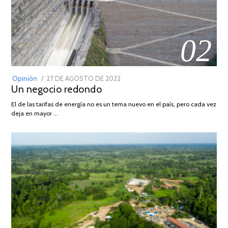
02
POSTED
Opinión
27 DE AGOSTO DE 2022
30
Un negocio redondo
ON
DE
AGOSTO
El de las tarifas de energía no es un tema nuevo en el país, pero cada vez
DE
deja en mayor …
2022