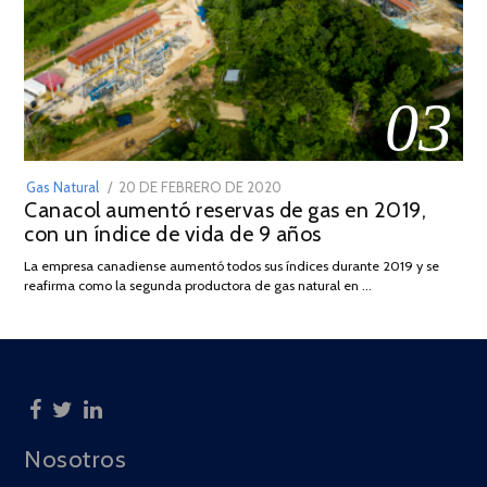
03
POSTED
Gas Natural
20 DE FEBRERO DE 2020
10
Canacol aumentó reservas de gas en 2019,
ON
DE
con un índice de vida de 9 años
JULIO
DE
La empresa canadiense aumentó todos sus índices durante 2019 y se
2025
reafirma como la segunda productora de gas natural en …
Nosotros