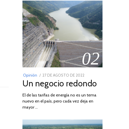
02
POSTED
Opinión
27 DE AGOSTO DE 2022
30
Un negocio redondo
ON
DE
AGOSTO
El de las tarifas de energía no es un tema
DE
nuevo en el país, pero cada vez deja en
2022
mayor …