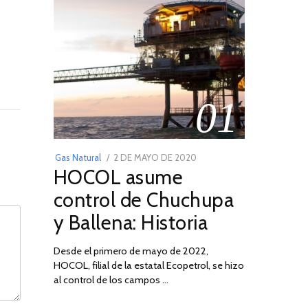
01
POSTED
Gas Natural
2 DE MAYO DE 2020
16
HOCOL asume
ON
DE
FEBRERO
control de Chuchupa
DE
y Ballena: Historia
2026
Desde el primero de mayo de 2022,
HOCOL, filial de la estatal Ecopetrol, se hizo
al control de los campos …