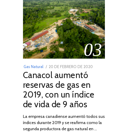
03
POSTED
Gas Natural
20 DE FEBRERO DE 2020
10
Canacol aumentó
ON
DE
JULIO
reservas de gas en
DE
2019, con un índice
2025
de vida de 9 años
La empresa canadiense aumentó todos sus
índices durante 2019 y se reafirma como la
segunda productora de gas natural en …