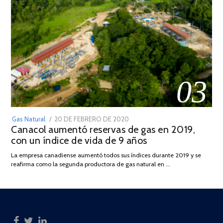
03
POSTED
Gas Natural
20 DE FEBRERO DE 2020
10
Canacol aumentó reservas de gas en 2019,
ON
DE
con un índice de vida de 9 años
JULIO
DE
La empresa canadiense aumentó todos sus índices durante 2019 y se
2025
reafirma como la segunda productora de gas natural en …