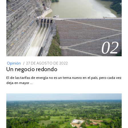
02
POSTED
Opinión
27 DE AGOSTO DE 2022
30
Un negocio redondo
ON
DE
AGOSTO
El de las tarifas de energía no es un tema nuevo en el país, pero cada vez
DE
deja en mayor …
2022