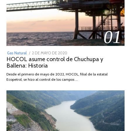
01
POSTED
Gas Natural
2 DE MAYO DE 2020
16
HOCOL asume control de Chuchupa y
ON
DE
Ballena: Historia
FEBRERO
DE
Desde el primero de mayo de 2022, HOCOL, filial de la estatal
2026
Ecopetrol, se hizo al control de los campos …