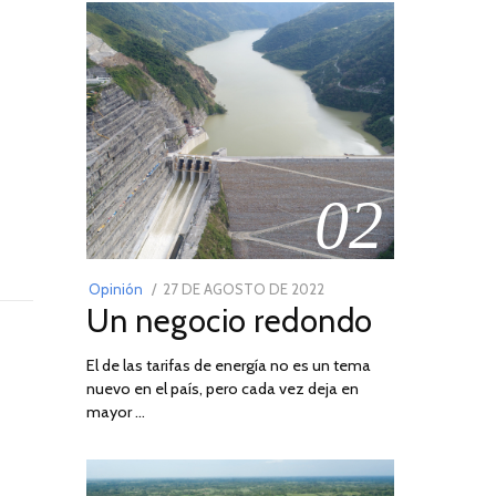
02
POSTED
Opinión
27 DE AGOSTO DE 2022
30
Un negocio redondo
ON
DE
AGOSTO
El de las tarifas de energía no es un tema
DE
nuevo en el país, pero cada vez deja en
2022
mayor …