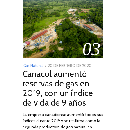
03
POSTED
Gas Natural
20 DE FEBRERO DE 2020
10
Canacol aumentó
ON
DE
JULIO
reservas de gas en
DE
2019, con un índice
2025
de vida de 9 años
La empresa canadiense aumentó todos sus
índices durante 2019 y se reafirma como la
segunda productora de gas natural en …