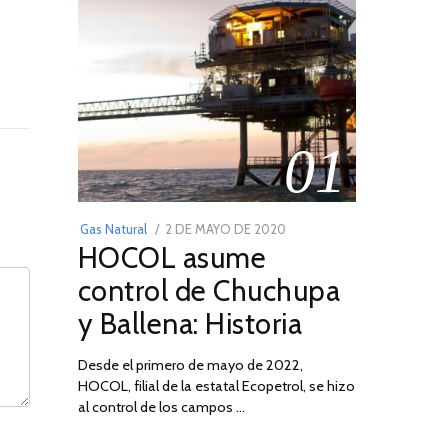
01
POSTED
Gas Natural
2 DE MAYO DE 2020
16
HOCOL asume
ON
DE
FEBRERO
control de Chuchupa
DE
y Ballena: Historia
2026
Desde el primero de mayo de 2022,
HOCOL, filial de la estatal Ecopetrol, se hizo
al control de los campos …