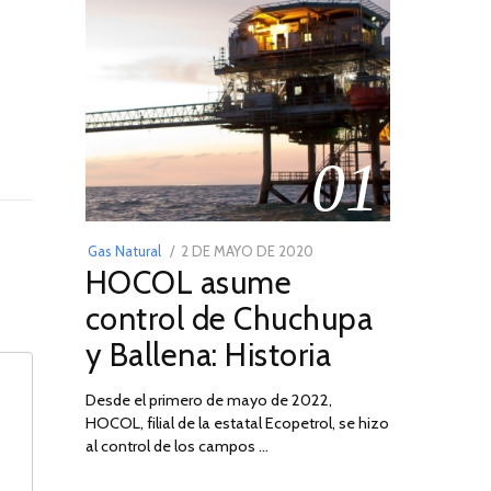
01
POSTED
Gas Natural
2 DE MAYO DE 2020
16
HOCOL asume
ON
DE
FEBRERO
control de Chuchupa
DE
y Ballena: Historia
2026
Desde el primero de mayo de 2022,
HOCOL, filial de la estatal Ecopetrol, se hizo
al control de los campos …