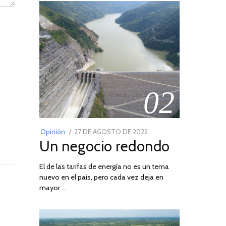
02
POSTED
Opinión
27 DE AGOSTO DE 2022
30
Un negocio redondo
ON
DE
AGOSTO
El de las tarifas de energía no es un tema
DE
nuevo en el país, pero cada vez deja en
2022
mayor …