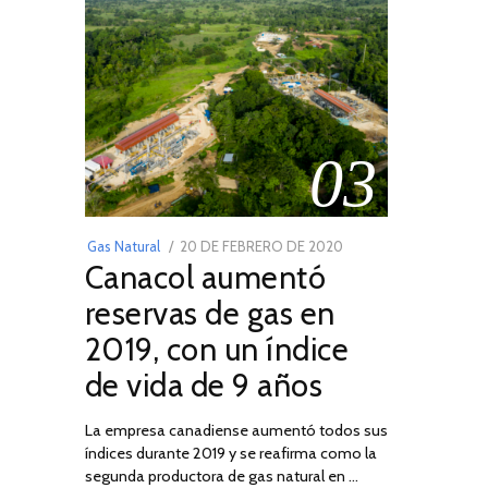
03
POSTED
Gas Natural
20 DE FEBRERO DE 2020
10
Canacol aumentó
ON
DE
JULIO
reservas de gas en
DE
2019, con un índice
2025
de vida de 9 años
La empresa canadiense aumentó todos sus
índices durante 2019 y se reafirma como la
segunda productora de gas natural en …