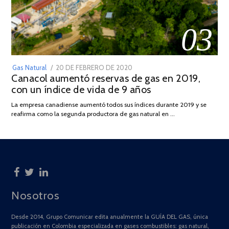
03
POSTED
Gas Natural
20 DE FEBRERO DE 2020
10
Canacol aumentó reservas de gas en 2019,
ON
DE
con un índice de vida de 9 años
JULIO
DE
La empresa canadiense aumentó todos sus índices durante 2019 y se
2025
reafirma como la segunda productora de gas natural en …
Nosotros
Desde 2014, Grupo Comunicar edita anualmente la GUÍA DEL GAS, única
publicación en Colombia especializada en gases combustibles: gas natural,