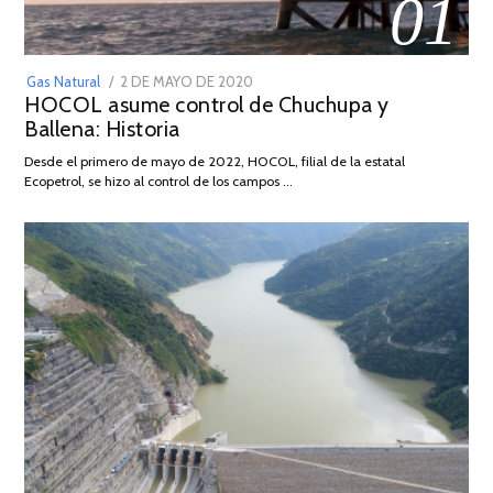
01
POSTED
Gas Natural
2 DE MAYO DE 2020
16
HOCOL asume control de Chuchupa y
ON
DE
Ballena: Historia
FEBRERO
DE
Desde el primero de mayo de 2022, HOCOL, filial de la estatal
2026
Ecopetrol, se hizo al control de los campos …