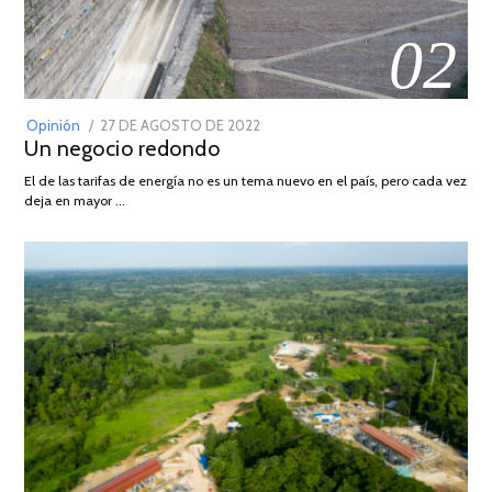
02
POSTED
Opinión
27 DE AGOSTO DE 2022
30
Un negocio redondo
ON
DE
AGOSTO
El de las tarifas de energía no es un tema nuevo en el país, pero cada vez
DE
deja en mayor …
2022