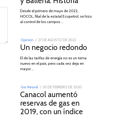
y Ballena: Historia
Desde el primero de mayo de 2022,
HOCOL, filial de la estatal Ecopetrol, se hizo
02
al control de los campos …
POSTED
Opinión
27 DE AGOSTO DE 2022
30
Un negocio redondo
ON
DE
AGOSTO
El de las tarifas de energía no es un tema
DE
nuevo en el país, pero cada vez deja en
2022
03
mayor …
POSTED
Gas Natural
20 DE FEBRERO DE 2020
10
Canacol aumentó
ON
DE
JULIO
reservas de gas en
DE
2019, con un índice
2025