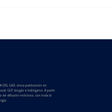
 DEL GAS, única publicación en
ral, GLP, biogás e hidrógeno. A partir
de difusión noticioso, con toda la
rgía.