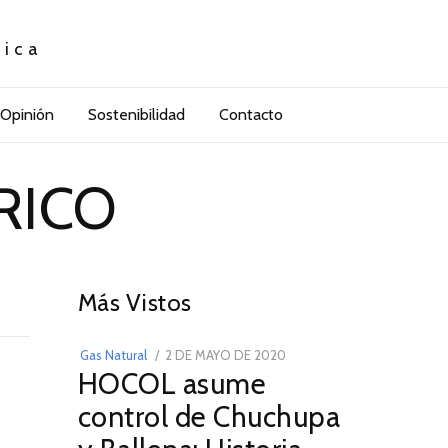
tica
Opinión
Sostenibilidad
Contacto
RICO
01
Más Vistos
POSTED
Gas Natural
2 DE MAYO DE 2020
16
HOCOL asume
ON
DE
FEBRERO
control de Chuchupa
DE
2026