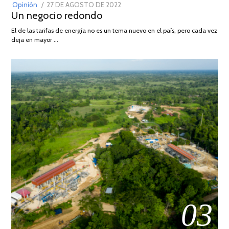
POSTED
Opinión
27 DE AGOSTO DE 2022
30
Un negocio redondo
ON
DE
AGOSTO
El de las tarifas de energía no es un tema nuevo en el país, pero cada vez
DE
deja en mayor …
2022
03