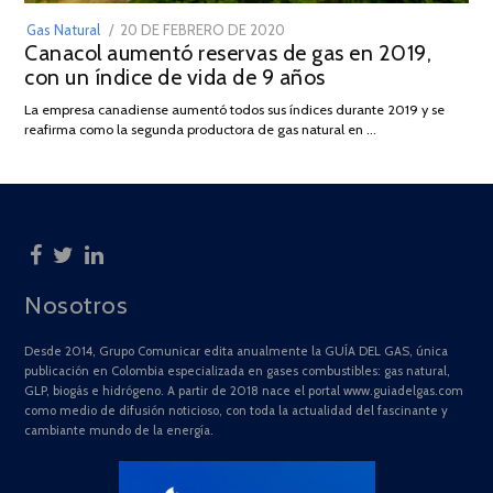
POSTED
Gas Natural
20 DE FEBRERO DE 2020
10
Canacol aumentó reservas de gas en 2019,
ON
DE
con un índice de vida de 9 años
JULIO
DE
La empresa canadiense aumentó todos sus índices durante 2019 y se
2025
reafirma como la segunda productora de gas natural en …
Nosotros
Desde 2014, Grupo Comunicar edita anualmente la GUÍA DEL GAS, única
publicación en Colombia especializada en gases combustibles: gas natural,
GLP, biogás e hidrógeno. A partir de 2018 nace el portal www.guiadelgas.com
como medio de difusión noticioso, con toda la actualidad del fascinante y
cambiante mundo de la energía.