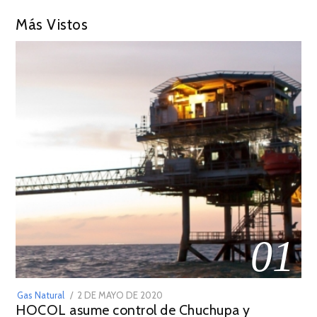
Más Vistos
01
POSTED
Gas Natural
2 DE MAYO DE 2020
16
HOCOL asume control de Chuchupa y
ON
DE