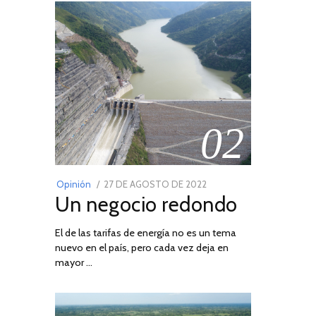
02
POSTED
Opinión
27 DE AGOSTO DE 2022
30
Un negocio redondo
ON
DE
AGOSTO
El de las tarifas de energía no es un tema
DE
nuevo en el país, pero cada vez deja en
2022
mayor …