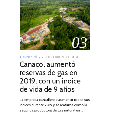
03
POSTED
Gas Natural
20 DE FEBRERO DE 2020
10
Canacol aumentó
ON
DE
JULIO
reservas de gas en
DE
2019, con un índice
2025
de vida de 9 años
La empresa canadiense aumentó todos sus
índices durante 2019 y se reafirma como la
segunda productora de gas natural en …