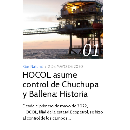
01
POSTED
Gas Natural
2 DE MAYO DE 2020
16
HOCOL asume
ON
DE
FEBRERO
control de Chuchupa
DE
y Ballena: Historia
2026
Desde el primero de mayo de 2022,
HOCOL, filial de la estatal Ecopetrol, se hizo
al control de los campos …