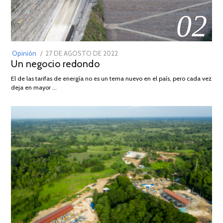
02
POSTED
Opinión
27 DE AGOSTO DE 2022
30
Un negocio redondo
ON
DE
AGOSTO
El de las tarifas de energía no es un tema nuevo en el país, pero cada vez
DE
deja en mayor …
2022