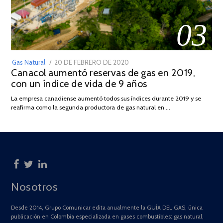
03
POSTED
Gas Natural
20 DE FEBRERO DE 2020
10
Canacol aumentó reservas de gas en 2019,
ON
DE
con un índice de vida de 9 años
JULIO
DE
La empresa canadiense aumentó todos sus índices durante 2019 y se
2025
reafirma como la segunda productora de gas natural en …
Nosotros
Desde 2014, Grupo Comunicar edita anualmente la GUÍA DEL GAS, única
publicación en Colombia especializada en gases combustibles: gas natural,