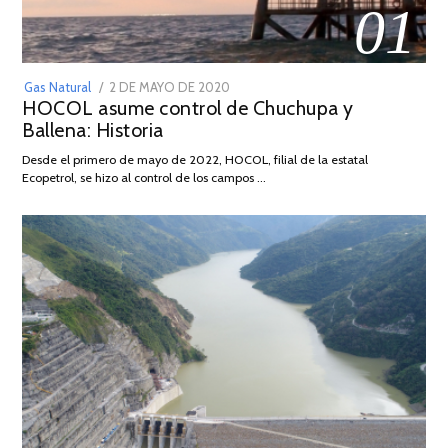
01
POSTED
Gas Natural
2 DE MAYO DE 2020
16
HOCOL asume control de Chuchupa y
ON
DE
Ballena: Historia
FEBRERO
DE
Desde el primero de mayo de 2022, HOCOL, filial de la estatal
2026
Ecopetrol, se hizo al control de los campos …