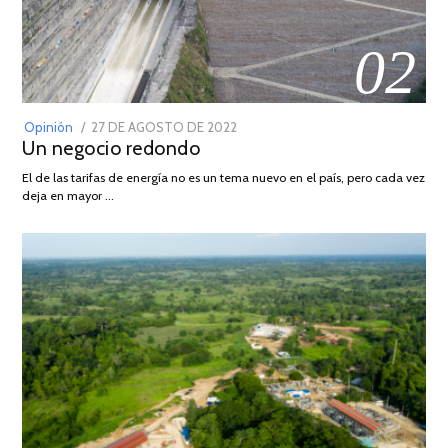
02
POSTED
Opinión
27 DE AGOSTO DE 2022
30
Un negocio redondo
ON
DE
AGOSTO
El de las tarifas de energía no es un tema nuevo en el país, pero cada vez
DE
deja en mayor …
2022