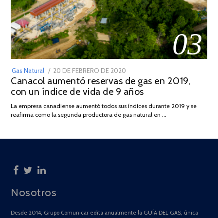
03
POSTED
Gas Natural
20 DE FEBRERO DE 2020
10
Canacol aumentó reservas de gas en 2019,
ON
DE
con un índice de vida de 9 años
JULIO
DE
La empresa canadiense aumentó todos sus índices durante 2019 y se
2025
reafirma como la segunda productora de gas natural en …
Nosotros
Desde 2014, Grupo Comunicar edita anualmente la GUÍA DEL GAS, única