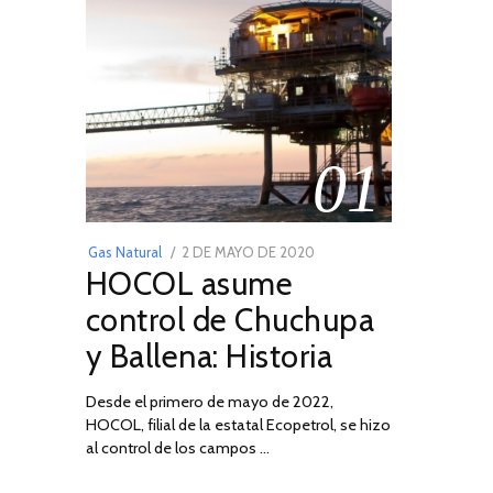
01
POSTED
Gas Natural
2 DE MAYO DE 2020
16
HOCOL asume
ON
DE
FEBRERO
control de Chuchupa
DE
y Ballena: Historia
2026
Desde el primero de mayo de 2022,
HOCOL, filial de la estatal Ecopetrol, se hizo
al control de los campos …