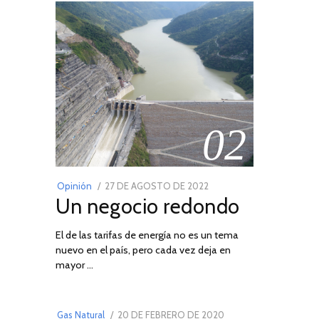
02
POSTED
Opinión
27 DE AGOSTO DE 2022
30
Un negocio redondo
ON
DE
AGOSTO
El de las tarifas de energía no es un tema
DE
nuevo en el país, pero cada vez deja en
2022
03
mayor …
POSTED
Gas Natural
20 DE FEBRERO DE 2020
10