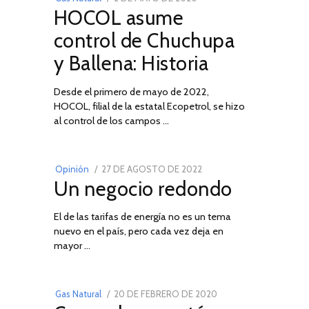
HOCOL asume
ON
DE
FEBRERO
control de Chuchupa
DE
y Ballena: Historia
2026
Desde el primero de mayo de 2022,
HOCOL, filial de la estatal Ecopetrol, se hizo
02
al control de los campos …
POSTED
Opinión
27 DE AGOSTO DE 2022
30
Un negocio redondo
ON
DE
AGOSTO
El de las tarifas de energía no es un tema
DE
nuevo en el país, pero cada vez deja en
2022
03
mayor …
POSTED
Gas Natural
20 DE FEBRERO DE 2020
10