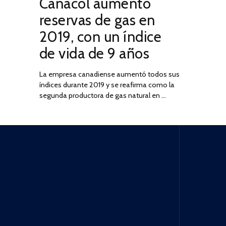
Canacol aumentó
ON
DE
JULIO
reservas de gas en
DE
2019, con un índice
2025
de vida de 9 años
La empresa canadiense aumentó todos sus
índices durante 2019 y se reafirma como la
segunda productora de gas natural en …