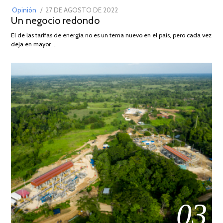
POSTED
Opinión
27 DE AGOSTO DE 2022
30
Un negocio redondo
ON
DE
AGOSTO
El de las tarifas de energía no es un tema nuevo en el país, pero cada vez
DE
deja en mayor …
2022
03