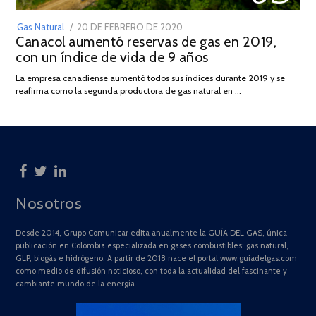
POSTED
Gas Natural
20 DE FEBRERO DE 2020
10
Canacol aumentó reservas de gas en 2019,
ON
DE
con un índice de vida de 9 años
JULIO
DE
La empresa canadiense aumentó todos sus índices durante 2019 y se
2025
reafirma como la segunda productora de gas natural en …
Nosotros
Desde 2014, Grupo Comunicar edita anualmente la GUÍA DEL GAS, única
publicación en Colombia especializada en gases combustibles: gas natural,
GLP, biogás e hidrógeno. A partir de 2018 nace el portal www.guiadelgas.com
como medio de difusión noticioso, con toda la actualidad del fascinante y
cambiante mundo de la energía.