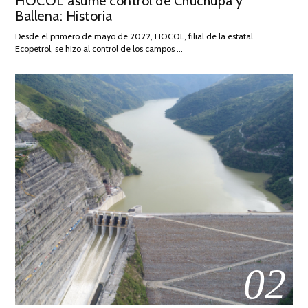
HOCOL asume control de Chuchupa y
DE
Ballena: Historia
FEBRERO
DE
Desde el primero de mayo de 2022, HOCOL, filial de la estatal
2026
Ecopetrol, se hizo al control de los campos …
02