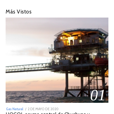
Más Vistos
01
POSTED
Gas Natural
2 DE MAYO DE 2020
16
ON