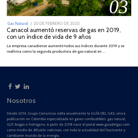
03
POSTED
Gas Natural
20 DE FEBRERO DE 2020
10
Canacol aumentó reservas de gas en 2019,
ON
DE
con un índice de vida de 9 años
JULIO
DE
La empresa canadiense aumentó todos sus índices durante 2019 y se
2025
reafirma como la segunda productora de gas natural en …
Nosotros
Desde 2014, Grupo Comunicar edita anualmente la GUÍA DEL GAS, única
publicación en Colombia especializada en gases combustibles: gas natural,
GLP, biogás e hidrógeno. A partir de 2018 nace el portal www.guiadelgas.com
como medio de difusión noticioso, con toda la actualidad del fascinante y
cambiante mundo de la energía.