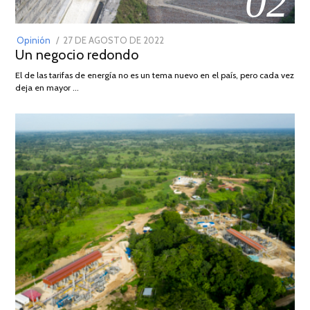
02
POSTED
Opinión
27 DE AGOSTO DE 2022
30
Un negocio redondo
ON
DE
AGOSTO
El de las tarifas de energía no es un tema nuevo en el país, pero cada vez
DE
deja en mayor …
2022