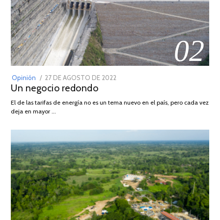
02
POSTED
Opinión
27 DE AGOSTO DE 2022
30
Un negocio redondo
ON
DE
AGOSTO
El de las tarifas de energía no es un tema nuevo en el país, pero cada vez
DE
deja en mayor …
2022