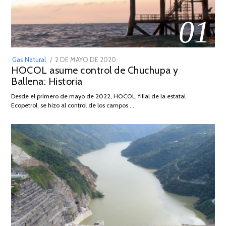
01
POSTED
Gas Natural
2 DE MAYO DE 2020
16
HOCOL asume control de Chuchupa y
ON
DE
Ballena: Historia
FEBRERO
DE
Desde el primero de mayo de 2022, HOCOL, filial de la estatal
2026
Ecopetrol, se hizo al control de los campos …