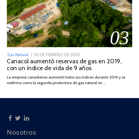
03
POSTED
Gas Natural
20 DE FEBRERO DE 2020
10
Canacol aumentó reservas de gas en 2019,
ON
DE
con un índice de vida de 9 años
JULIO
DE
La empresa canadiense aumentó todos sus índices durante 2019 y se
2025
reafirma como la segunda productora de gas natural en …
Nosotros