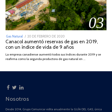
03
POSTED
Gas Natural
20 DE FEBRERO DE 2020
10
Canacol aumentó reservas de gas en 2019,
ON
DE
con un índice de vida de 9 años
JULIO
DE
La empresa canadiense aumentó todos sus índices durante 2019 y se
2025
reafirma como la segunda productora de gas natural en …
Nosotros
Desde 2014, Grupo Comunicar edita anualmente la GUÍA DEL GAS, única