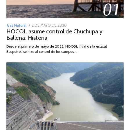
01
POSTED
Gas Natural
2 DE MAYO DE 2020
16
HOCOL asume control de Chuchupa y
ON
DE
Ballena: Historia
FEBRERO
DE
Desde el primero de mayo de 2022, HOCOL, filial de la estatal
2026
Ecopetrol, se hizo al control de los campos …