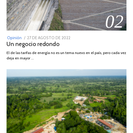
02
POSTED
Opinión
27 DE AGOSTO DE 2022
30
Un negocio redondo
ON
DE
AGOSTO
El de las tarifas de energía no es un tema nuevo en el país, pero cada vez
DE
deja en mayor …
2022