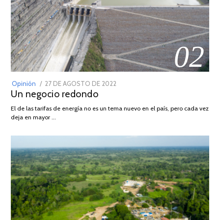
02
POSTED
Opinión
27 DE AGOSTO DE 2022
30
Un negocio redondo
ON
DE
AGOSTO
El de las tarifas de energía no es un tema nuevo en el país, pero cada vez
DE
deja en mayor …
2022