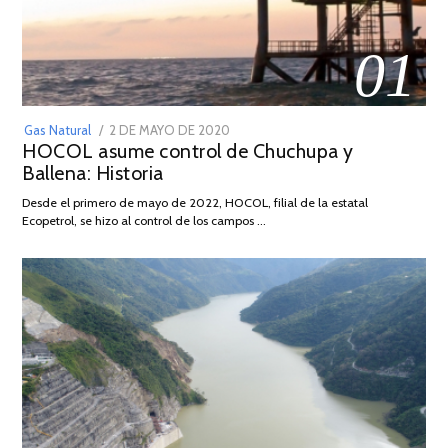
01
POSTED
Gas Natural
2 DE MAYO DE 2020
16
HOCOL asume control de Chuchupa y
ON
DE
Ballena: Historia
FEBRERO
DE
Desde el primero de mayo de 2022, HOCOL, filial de la estatal
2026
Ecopetrol, se hizo al control de los campos …