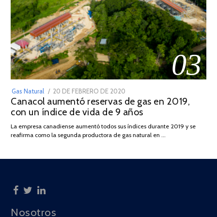
03
POSTED
Gas Natural
20 DE FEBRERO DE 2020
10
Canacol aumentó reservas de gas en 2019,
ON
DE
con un índice de vida de 9 años
JULIO
DE
La empresa canadiense aumentó todos sus índices durante 2019 y se
2025
reafirma como la segunda productora de gas natural en …
Nosotros