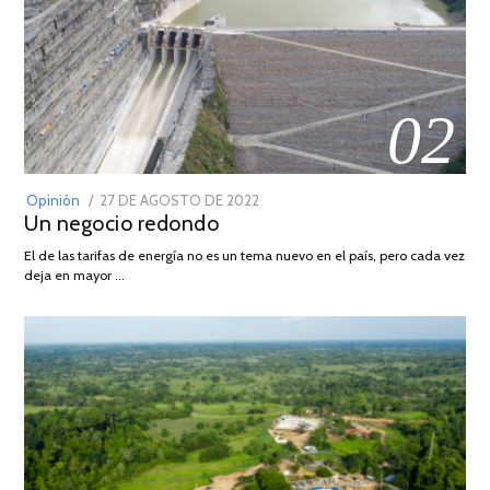
02
POSTED
Opinión
27 DE AGOSTO DE 2022
30
Un negocio redondo
ON
DE
AGOSTO
El de las tarifas de energía no es un tema nuevo en el país, pero cada vez
DE
deja en mayor …
2022