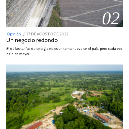
02
POSTED
Opinión
27 DE AGOSTO DE 2022
30
Un negocio redondo
ON
DE
AGOSTO
El de las tarifas de energía no es un tema nuevo en el país, pero cada vez
DE
deja en mayor …
2022