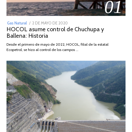
01
POSTED
Gas Natural
2 DE MAYO DE 2020
16
HOCOL asume control de Chuchupa y
ON
DE
Ballena: Historia
FEBRERO
DE
Desde el primero de mayo de 2022, HOCOL, filial de la estatal
2026
Ecopetrol, se hizo al control de los campos …