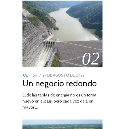
02
POSTED
Opinión
27 DE AGOSTO DE 2022
30
Un negocio redondo
ON
DE
AGOSTO
El de las tarifas de energía no es un tema
DE
nuevo en el país, pero cada vez deja en
2022
mayor …