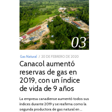
03
POSTED
Gas Natural
20 DE FEBRERO DE 2020
10
Canacol aumentó
ON
DE
JULIO
reservas de gas en
DE
2019, con un índice
2025
de vida de 9 años
La empresa canadiense aumentó todos sus
índices durante 2019 y se reafirma como la
segunda productora de gas natural en …