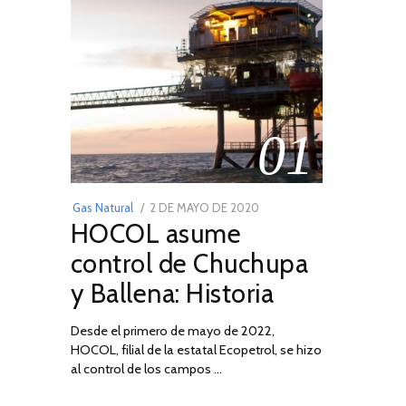
01
POSTED
Gas Natural
2 DE MAYO DE 2020
16
HOCOL asume
ON
DE
FEBRERO
control de Chuchupa
DE
y Ballena: Historia
2026
Desde el primero de mayo de 2022,
HOCOL, filial de la estatal Ecopetrol, se hizo
al control de los campos …