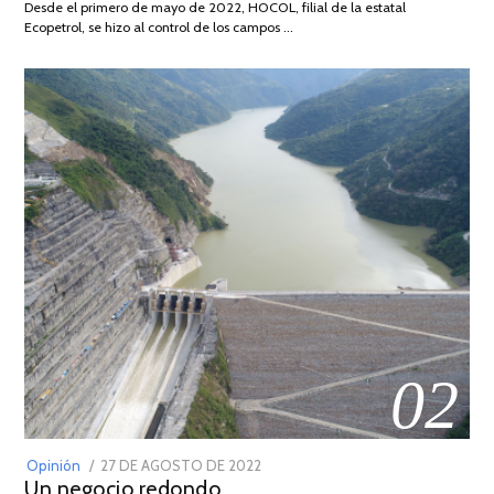
Desde el primero de mayo de 2022, HOCOL, filial de la estatal
2026
Ecopetrol, se hizo al control de los campos …
02
POSTED
Opinión
27 DE AGOSTO DE 2022
30
Un negocio redondo
ON
DE