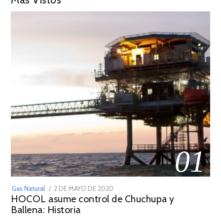
01
POSTED
Gas Natural
2 DE MAYO DE 2020
16
HOCOL asume control de Chuchupa y
ON
DE
Ballena: Historia
FEBRERO
DE