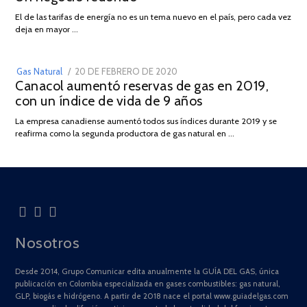
AGOSTO
03
El de las tarifas de energía no es un tema nuevo en el país, pero cada vez
DE
deja en mayor …
2022
POSTED
Gas Natural
20 DE FEBRERO DE 2020
10
Canacol aumentó reservas de gas en 2019,
ON
DE
con un índice de vida de 9 años
JULIO
DE
La empresa canadiense aumentó todos sus índices durante 2019 y se
2025
reafirma como la segunda productora de gas natural en …
Nosotros
Desde 2014, Grupo Comunicar edita anualmente la GUÍA DEL GAS, única
publicación en Colombia especializada en gases combustibles: gas natural,
GLP, biogás e hidrógeno. A partir de 2018 nace el portal www.guiadelgas.com