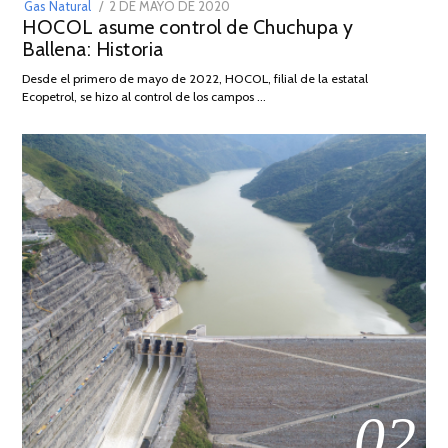
POSTED
Gas Natural
2 DE MAYO DE 2020
16
HOCOL asume control de Chuchupa y
ON
DE
Ballena: Historia
FEBRERO
DE
Desde el primero de mayo de 2022, HOCOL, filial de la estatal
2026
Ecopetrol, se hizo al control de los campos …
02