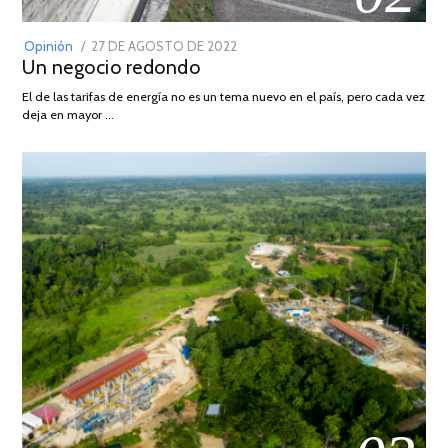
POSTED
Opinión
27 DE AGOSTO DE 2022
30
Un negocio redondo
ON
DE
AGOSTO
El de las tarifas de energía no es un tema nuevo en el país, pero cada vez
DE
deja en mayor …
2022