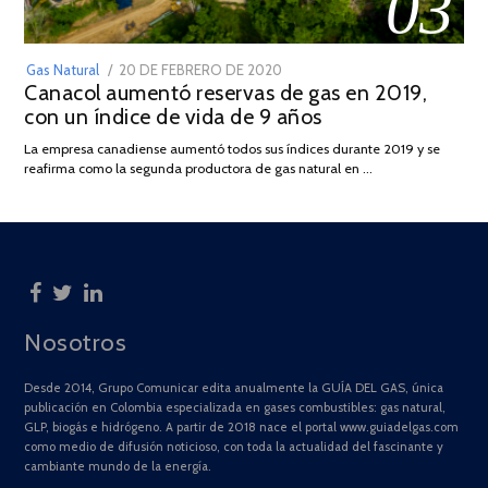
03
POSTED
Gas Natural
20 DE FEBRERO DE 2020
10
Canacol aumentó reservas de gas en 2019,
ON
DE
con un índice de vida de 9 años
JULIO
DE
La empresa canadiense aumentó todos sus índices durante 2019 y se
2025
reafirma como la segunda productora de gas natural en …
Nosotros
Desde 2014, Grupo Comunicar edita anualmente la GUÍA DEL GAS, única
publicación en Colombia especializada en gases combustibles: gas natural,
GLP, biogás e hidrógeno. A partir de 2018 nace el portal www.guiadelgas.com
como medio de difusión noticioso, con toda la actualidad del fascinante y
cambiante mundo de la energía.