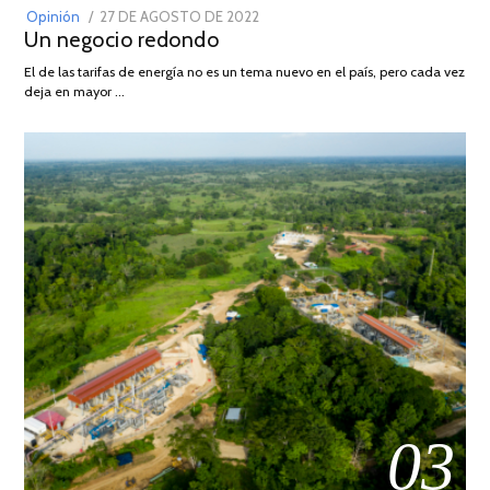
POSTED
Opinión
27 DE AGOSTO DE 2022
30
Un negocio redondo
ON
DE
AGOSTO
El de las tarifas de energía no es un tema nuevo en el país, pero cada vez
DE
deja en mayor …
2022
03