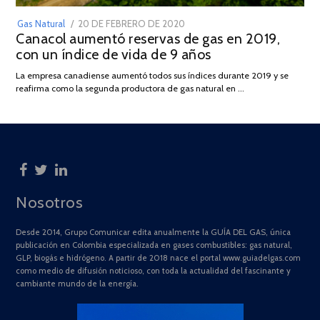
POSTED
Gas Natural
20 DE FEBRERO DE 2020
10
Canacol aumentó reservas de gas en 2019,
ON
DE
con un índice de vida de 9 años
JULIO
DE
La empresa canadiense aumentó todos sus índices durante 2019 y se
2025
reafirma como la segunda productora de gas natural en …
Nosotros
Desde 2014, Grupo Comunicar edita anualmente la GUÍA DEL GAS, única
publicación en Colombia especializada en gases combustibles: gas natural,
GLP, biogás e hidrógeno. A partir de 2018 nace el portal www.guiadelgas.com
como medio de difusión noticioso, con toda la actualidad del fascinante y
cambiante mundo de la energía.