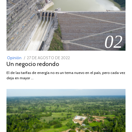
02
POSTED
Opinión
27 DE AGOSTO DE 2022
30
Un negocio redondo
ON
DE
AGOSTO
El de las tarifas de energía no es un tema nuevo en el país, pero cada vez
DE
deja en mayor …
2022