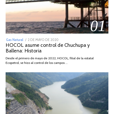
01
POSTED
Gas Natural
2 DE MAYO DE 2020
16
HOCOL asume control de Chuchupa y
ON
DE
Ballena: Historia
FEBRERO
DE
Desde el primero de mayo de 2022, HOCOL, filial de la estatal
2026
Ecopetrol, se hizo al control de los campos …