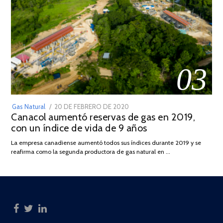
03
POSTED
Gas Natural
20 DE FEBRERO DE 2020
10
Canacol aumentó reservas de gas en 2019,
ON
DE
con un índice de vida de 9 años
JULIO
DE
La empresa canadiense aumentó todos sus índices durante 2019 y se
2025
reafirma como la segunda productora de gas natural en …