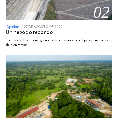
02
POSTED
Opinión
27 DE AGOSTO DE 2022
30
Un negocio redondo
ON
DE
AGOSTO
El de las tarifas de energía no es un tema nuevo en el país, pero cada vez
DE
deja en mayor …
2022