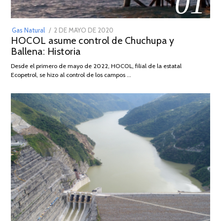
01
POSTED
Gas Natural
2 DE MAYO DE 2020
16
HOCOL asume control de Chuchupa y
ON
DE
Ballena: Historia
FEBRERO
DE
Desde el primero de mayo de 2022, HOCOL, filial de la estatal
2026
Ecopetrol, se hizo al control de los campos …